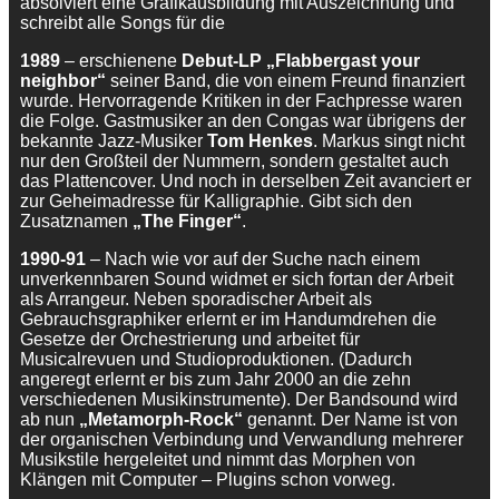
absolviert eine Grafikausbildung mit Auszeichnung und
schreibt alle Songs für die
1989
– erschienene
Debut-LP „Flabbergast your
neighbor“
seiner Band, die von einem Freund finanziert
wurde. Hervorragende Kritiken in der Fachpresse waren
die Folge. Gastmusiker an den Congas war übrigens der
bekannte Jazz-Musiker
Tom Henkes
. Markus singt nicht
nur den Großteil der Nummern, sondern gestaltet auch
das Plattencover. Und noch in derselben Zeit avanciert er
zur Geheimadresse für Kalligraphie. Gibt sich den
Zusatznamen
„The Finger“
.
1990-91
– Nach wie vor auf der Suche nach einem
unverkennbaren Sound widmet er sich fortan der Arbeit
als Arrangeur. Neben sporadischer Arbeit als
Gebrauchsgraphiker erlernt er im Handumdrehen die
Gesetze der Orchestrierung und arbeitet für
Musicalrevuen und Studioproduktionen. (Dadurch
angeregt erlernt er bis zum Jahr 2000 an die zehn
verschiedenen Musikinstrumente). Der Bandsound wird
ab nun
„Metamorph-Rock“
genannt. Der Name ist von
der organischen Verbindung und Verwandlung mehrerer
Musikstile hergeleitet und nimmt das Morphen von
Klängen mit Computer – Plugins schon vorweg.