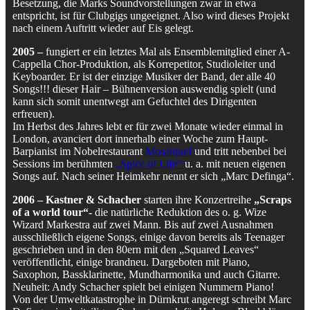
Besetzung, die Marks Soundvorstellungen zwar in etwa
entspricht, ist für Clubgigs ungeeignet. Also wird dieses Projekt
nach einem Auftritt wieder auf Eis gelegt.
2005 –
fungiert er ein letztes Mal als Ensemblemitglied einer A-
Cappella Chor-Produktion, als Korrepetitor, Studioleiter und
Keyboarder. Er ist der einzige Musiker der Band, der alle 40
Songs!!! dieser Hair – Bühnenversion auswendig spielt (und
kann sich somit unentwegt am Gefuchtel des Dirigenten
erfreuen).
Im Herbst des Jahres lebt er für zwei Monate wieder einmal in
London, avanciert dort innerhalb einer Woche zum Haupt-
Barpianist im Nobelrestaurant
Mosaique!
und tritt nebenbei bei
Sessions im berühmten
„Spice of Life“
u. a. mit neuen eigenen
Songs auf. Nach seiner Heimkehr nennt er sich „Marc Definga“.
2006 – Kastner & Schacher
starten ihre Konzertreihe
„Scraps
of a world tour“-
die natürliche Reduktion des o. g. Wize
Wizard Markestra auf zwei Mann. Bis auf zwei Ausnahmen
ausschließlich eigene Songs, einige davon bereits als Teenager
geschrieben und in den 80ern mit den „Squared Leaves“
veröffentlicht, einige brandneu. Dargeboten mit Piano,
Saxophon, Bassklarinette, Mundharmonika und auch Gitarre.
Neuheit: Andy Schacher spielt bei einigen Nummern Piano!
Von der Umweltkatastrophe in Dürnkrut angeregt schreibt Marc