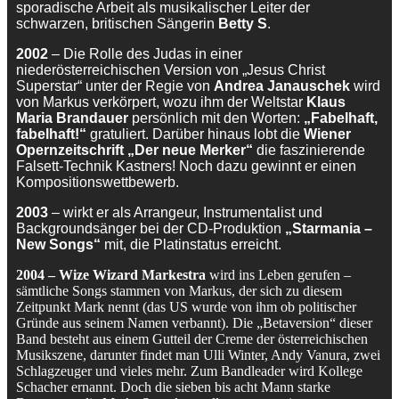
sporadische Arbeit als musikalischer Leiter der
schwarzen, britischen Sängerin
Betty S
.
2002
– Die Rolle des Judas in einer
niederösterreichischen Version von „Jesus Christ
Superstar“ unter der Regie von
Andrea Janauschek
wird
von Markus verkörpert, wozu ihm der Weltstar
Klaus
Maria Brandauer
persönlich mit den Worten:
„Fabelhaft,
fabelhaft!“
gratuliert. Darüber hinaus lobt die
Wiener
Opernzeitschrift „Der neue Merker“
die faszinierende
Falsett-Technik Kastners! Noch dazu gewinnt er einen
Kompositionswettbewerb.
2003
– wirkt er als Arrangeur, Instrumentalist und
Backgroundsänger bei der CD-Produktion
„Starmania –
New Songs“
mit, die Platinstatus erreicht.
2004 – Wize Wizard Markestra
wird ins Leben gerufen –
sämtliche Songs stammen von Markus, der sich zu diesem
Zeitpunkt Mark nennt (das US wurde von ihm ob politischer
Gründe aus seinem Namen verbannt). Die „Betaversion“ dieser
Band besteht aus einem Gutteil der Creme der österreichischen
Musikszene, darunter findet man Ulli Winter, Andy Vanura, zwei
Schlagzeuger und vieles mehr. Zum Bandleader wird Kollege
Schacher ernannt. Doch die sieben bis acht Mann starke