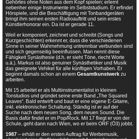
Gehörtes ohne Noten aus dem Kopf spielen; erlernt
nebenher einige Instrumente im Selbststudium. Er erfindet
Hörspiele, und die Beschäftigung mit Tonbandgeräten
bringt ihm seinen ersten Radioauftritt und sein erstes
Künstlerhonorar ein. Da ist er gerade 11.
Weil er komponiert, zeichnet und schreibt (Songs und
Kurzgeschichten) erkennt er, dass die verschiedenen
Sinne in seiner Wahrnehmung untrennbar verbunden sind
und sich gegenseitig beeinflussen. Man nennt diese
Fähigkeit Synästhesie (d.h. er sieht Töne, riecht Worte
u.ä.). Markus ist also genuiner Synästhetiker und Musik
das geeignete Vehikel für alle künftigen Vorhaben. Er
beginnt damals schon an einem
Gesamtkunstwerk
zu
arbeiten.
Mit 15 arbeitet er als Multiinstrumentalist in kleinen
Tonstudios und gründet seine erste Band „The Squared
Leaves“. Bald entwirft und baut er eine eigene E-Gitarre,
inkl. elektronischer Schaltung. Ständig ist er auf der
Suche nach dem neuen Song, dem neuen Sound. Die
Basis dafür findet er im Pop/Rock. Mit 17 fliegt er von der
Schule, geht dann nach Wien, wo er beim ORF (Ö3) jobbt.
1987
– erhält er den ersten Auftrag für Werbemusik,