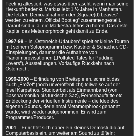
Feeling attestiert, was etwas überrascht, wenn man seine
Herkunft bedenkt. Markus lebt 1 ½ Jahre in Manhattan.
Die letzten Demoaufnahmen der „Square(d) Leaves“
werden zu einem „Official Bootleg“ zusammengestellt.
Darauf sind u. a. die Markestra-Intros zu hören. Das erste
Kapitel des Metamorphrock geht damit zu Ende.
1997-98
– In „Österreich-Urlauben“ spielt er kleine Touren
mit seinem Soloprogramm bzw. Kastner & Schacher, CD-
Einspielungen, darunter die Aufnahme von
Pianoimprovisationen („Polluted Tales for Pudding
Lovers“), Ausstellungen. Vorläufige Rückkehr nach
Österreich.
1999-2000
– Erfindung von Brettspielen, schreibt das
Buch „Frožef“ (noch unveröffentlicht) teilweise auf der
Insel Karpathos, Studioarbeit als Einmannband (von
Bassharmonika bis türkische Saz), Fernsehauftritte etc.
Entdeckung der virtuellen Instrumente – die Idee des
eigenen Sounds, der einmal Metamorphrock genannt
wurde, wird wieder aufgenommen. Er wird zum
Programmer/Producer.
2001
– Er richtet sich daher ein kleines Demostudio auf
Computerbasis ein, um weiter am Sound zu tüfteln;