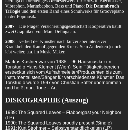
Definga ein dreiteiliges Orchesterwerk für Holz- u. Blechbläser,
Vibraphon, Marimbaphon, Bass und Piano:
Die Dammbruch
Trilogie
und den ersten Band eines Schulwerks für Groovepiano
in der Popmusik.
2007
– Die Prager Versicherungsgesellschaft Kooperativa kauft
zwei Graphiken von Marc Definga an.
2008
– verliert der Künstler nach kurzer aber intensiver
Krankheit den Kampf gegen den Krebs. Sein Andenken jedoch
lebt weiter, u.a. im Music Maker.
Markus Kastner war von 1988 – 96 Hausmusiker im
Tonstudio Hans Klement (Wien). Sein Tätigkeitsbereich
erstreckte sich vom Aufnahmeleiter/Produzenten bis zum
Instrumentalisten/Sänger für verschiedenste Künstler. Das
Tonstudio wurde 1997 von Christian Satter übernommen
und heißt nun: Tone – Art
DISKOGRAPHIE (Auszug)
1989: The Squared Leaves – Flabbergast your Neighbor
(LP)
1990: The Squared Leaves proudly present (Single)
1991: Kurt Strohmer – Selbstverständlichkeiten (LP)