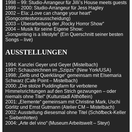
1998 – 99: Studio-Arrangeur für Jilli’s House meets guests
1999 – 2000: Studio-Arrangeur für Jess Hagley
2002 – Ela: „Love can change your heart“
(Songcontestvorausscheidung)
2003 – Überarbeitung der „Rocky Horror Show“
2004 – Musik für seine Eigene Show:
„Songwriting is a lifestyle“ (Ein Querschnitt seiner besten
Songs – live)
AUSSTELLUNGEN
1994: Kanzlei Geyer und Geyer (Mistelbach)
1997: Schauzeichnen im „Szipzs“ (New York/USA)
1998: „Gelb und Querklänge“ gemeinsam mit Elsemaria
Schwarz (Cafe Point – Mistelbach)
2000: „Die stolze Puddingfarm für verbotene
Himmelsrichtungen auf den Strich gezwungen – oder
niemals ohne Titel“ (Kulturstadl Althöflein)
2001: „Elemente“ gemeinsam mit Christine Mark, Uschi
Görlitz und Ernst Gutmann (Atelier CM – Mistelbach)
2002: Ausstellung diesesmal ohne Titel (Schöfbeck-Keller
– Siebenhirten)
2004: „Arte del vino“ (Museum Arbeitswelt – Steyr)