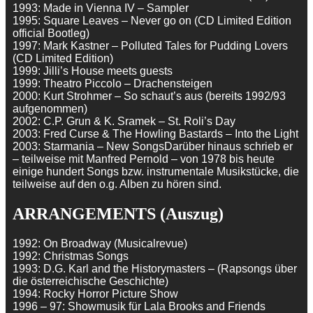
1993: Made in Vienna IV – Sampler
1995: Square Leaves – Never go on (CD Limited Edition
official Bootleg)
1997: Mark Kastner – Polluted Tales for Pudding Lovers
(CD Limited Edition)
1999: Jilli’s House meets guests
1999: Theatro Piccolo – Drachensteigen
2000: Kurt Strohmer – So schaut’s aus (bereits 1992/93
aufgenommen)
2002: C.P. Grun & K. Sramek – St. Roli’s Day
2003: Fred Curse & The Howling Bastards – Into the Light
2003: Starmania – New SongsDarüber hinaus schrieb er
– teilweise mit Manfred Pernold – von 1978 bis heute
einige hundert Songs bzw. instrumentale Musikstücke, die
teilweise auf den o.g. Alben zu hören sind.
ARRANGEMENTS (Auszug)
1992: On Broadway (Musicalrevue)
1992: Christmas Songs
1993: D.G. Karl and the Historymasters – (Rapsongs über
die österreichische Geschichte)
1994: Rocky Horror Picture Show
1996 – 97: Showmusik für Lala Brooks and Friends