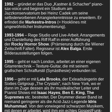
1992
– gründet er das Duo „Kastner & Schacher“ piano-
sax-voice und beginnt ein Studium am
Jazzkonservatorium bei Heinz Cadek um seine
selbsterworbenen Arrangierkenntnisse zu erweitern. Er
erfindet die
Markestra-Intros
(= Hooklines mit
ungewöhnlicher Instrumentierung).
1993-1994
– Rege Studio und Live-Arbeit. Arrangements
und Darstellung des Riff Raff in einer Aufführung
der
Rocky Horror Show
. (Prämierung durch die Wiener
Zeitschrift Falter). Regisseur ist
Alex Balga
. Erste
Bilderausstellungen folgen.
1995
– geht er nach London, arbeitet an einer eigenen
Gitarrentechnik – Texture-Guitar, die mit seinem
grafischen Schraffurstil (Synästhesie) verbunden ist.
1996
– geht er mit
Lala Brooks
, der Exleadsängerin der
Sixties Girlgroup „The Crystals“, nach New York, wo er
dann im Zuge dessen als ihr musikalischer Leiter und
Pianist Shows mit
Isaac Hayes
,
Ben E. King
,
The
Supremes
etc. bestreitet. Der Drummer dieser Band ist
niemand geringerer als die Acid-Jazz-Legende
Idris
Muhammad
. Von den vorwiegend schwarzen Musikern,
mit denen er arbeitet, wird ihm ein echtes Gospel/Funk-